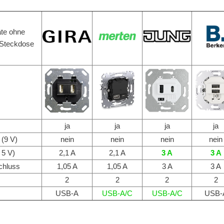
te ohne
V-Steckdose
ja
ja
ja
ja
 (9 V)
nein
nein
nein
nein
 5 V)
2,1 A
2,1 A
3 A
3 A
chluss
1,05 A
1,05 A
3 A
3 A
2
2
2
2
USB-A
USB-A/C
USB-A/C
USB-