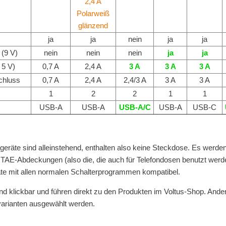
ja
ja
nein
ja
ja
 (9 V)
nein
nein
nein
ja
ja
 5 V)
0,7 A
2,4 A
3 A
3 A
3 A
chluss
0,7 A
2,4 A
2,4/3 A
3 A
3 A
1
2
2
1
1
USB-A
USB-A
USB-A/C
USB-A
USB-C
eräte sind alleinstehend, enthalten also keine Steckdose. Es werden
E-Abdeckungen (also die, die auch für Telefondosen benutzt werden
äte mit allen normalen Schalterprogrammen kompatibel.
ind klickbar und führen direkt zu den Produkten im Voltus-Shop. And
varianten ausgewählt werden.