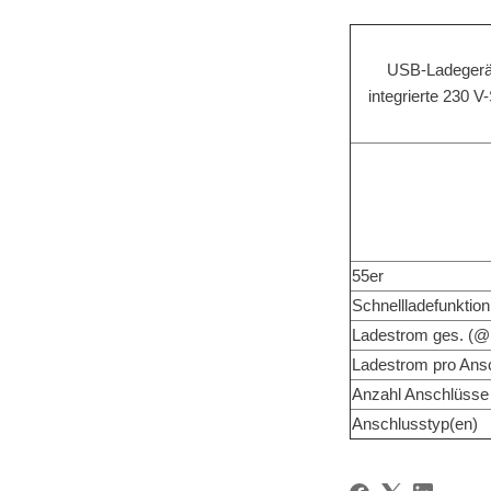
USB-Ladegerä
integrierte 230 
55er
Schnellladefunktion
Ladestrom ges. (@
Ladestrom pro Ans
Anzahl Anschlüsse
Anschlusstyp(en)