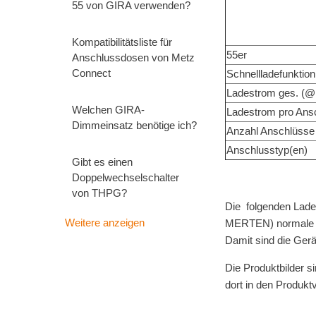
55 von GIRA verwenden?
Kompatibilitätsliste für
55er
Anschlussdosen von Metz
Connect
Schnellladefunktion
Ladestrom ges. (@
Welchen GIRA-
Ladestrom pro Ans
Dimmeinsatz benötige ich?
Anzahl Anschlüsse
Anschlusstyp(en)
Gibt es einen
Doppelwechselschalter
von THPG?
Die folgenden Ladeg
Weitere anzeigen
MERTEN) normale TA
Damit sind die Ger
Die Produktbilder s
dort in den Produkt