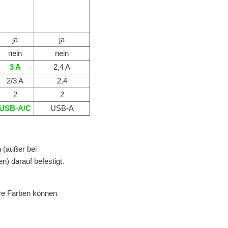
ja
ja
nein
nein
3 A
2,4 A
2/3 A
2,4
2
2
USB-A/C
USB-A
 (außer bei
) darauf befestigt.
ere Farben können