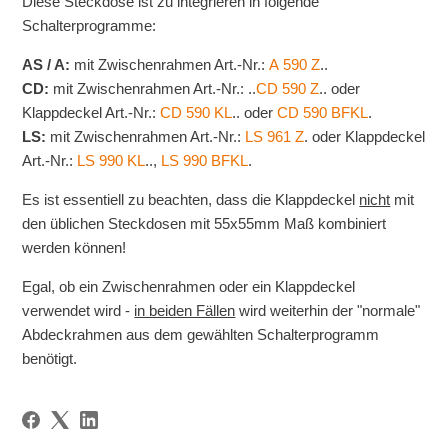
Diese Steckdose ist zu integrieren in folgende
Schalterprogramme:
AS / A:
mit Zwischenrahmen Art.-Nr.:
A 590 Z
..
CD:
mit Zwischenrahmen Art.-Nr.: ..
CD 590 Z
.. oder
Klappdeckel Art.-Nr.:
CD 590 KL
.. oder
CD 590 BFKL
.
LS:
mit Zwischenrahmen Art.-Nr.:
LS 961 Z
. oder Klappdeckel
Art.-Nr.:
LS 990 KL
..,
LS 990 BFKL
.
Es ist essentiell zu beachten, dass die Klappdeckel
nicht
mit
den üblichen Steckdosen mit 55x55mm Maß kombiniert
werden können!
Egal, ob ein Zwischenrahmen oder ein Klappdeckel
verwendet wird -
in beiden Fällen
wird weiterhin der "normale"
Abdeckrahmen aus dem gewählten Schalterprogramm
benötigt.