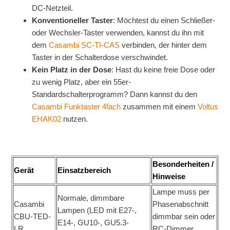
DC-Netzteil.
Konventioneller Taster
: Möchtest du einen Schließer-
oder Wechsler-Taster verwenden, kannst du ihn mit
dem
Casambi SC-TI-CAS
verbinden, der hinter dem
Taster in der Schalterdose verschwindet.
Kein Platz in der Dose
: Hast du keine freie Dose oder
zu wenig Platz, aber ein 55er-
Standardschalterprogramm? Dann kannst du den
Casambi Funktaster 4fach
zusammen mit einem
Voltus
EHAK02
nutzen.
Besonderheiten /
Gerät
Einsatzbereich
Hinweise
Lampe muss per
Normale, dimmbare
Casambi
Phasenabschnitt
Lampen (LED mit E27-,
CBU-TED-
dimmbar sein oder
E14-, GU10-, GU5.3-
LR
RC-Dimmer