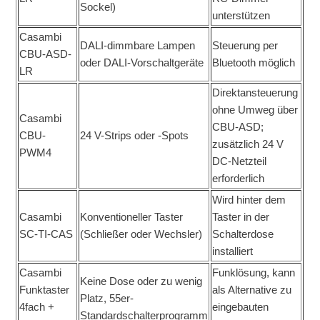
Sockel)
unterstützen
Casambi
DALI-dimmbare Lampen
Steuerung per
CBU-ASD-
oder DALI-Vorschaltgeräte
Bluetooth möglich
LR
Direktansteuerung
ohne Umweg über
Casambi
CBU-ASD;
CBU-
24 V-Strips oder -Spots
zusätzlich 24 V
PWM4
DC-Netzteil
erforderlich
Wird hinter dem
Casambi
Konventioneller Taster
Taster in der
SC-TI-CAS
(Schließer oder Wechsler)
Schalterdose
installiert
Casambi
Funklösung, kann
Keine Dose oder zu wenig
Funktaster
als Alternative zu
Platz, 55er-
4fach +
eingebauten
Standardschalterprogramm